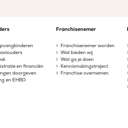
ders
Franchisenemer
opvangkinderen
Franchisenemer worden
gastouders
Wat bieden wij
esk
Wat ga je doen
stratie en financiën
Kennismakingstraject
gingen doorgeven
Franchise overnemen
ing en EHBO