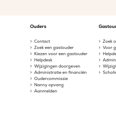
Ouders
Gastou
Contact
Zoek 
Zoek een gastouder
Voor 
Kiezen voor een gastouder
Helpd
Helpdesk
Admini
Wijzigingen doorgeven
Wijzi
Administratie en financiën
Schol
Oudercommissie
Nanny opvang
Aanmelden