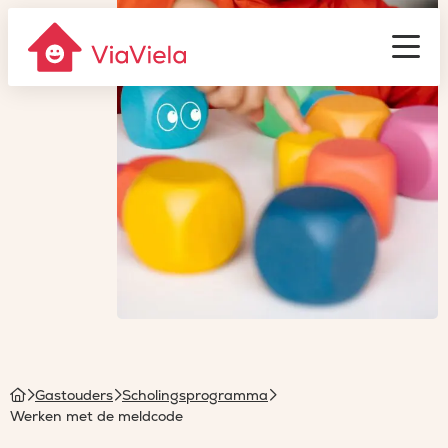
Gastouderbureau
ViaViela
Men
Homepage
Gastouders
Scholingsprogramma
Werken met de meldcode