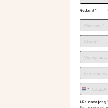
Geslacht *
Nederland
+31
LRK inschrijving *
Ben je geregistr