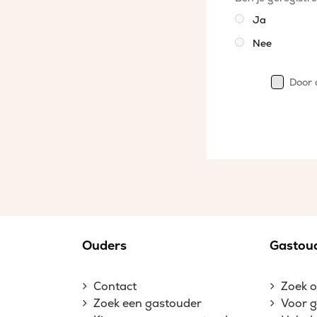
Ja
Nee
Door 
Ouders
Gastou
Contact
Zoek 
Zoek een gastouder
Voor 