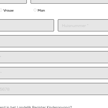
Vrouw
Man
eerd in het Landelijk Register Kinderopvang?