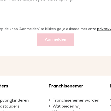
op de knop ‘Aanmelden’ te klikken ga je akkoord met onze
privacyv
Aanmelden
ders
Franchisenemer
opvangkinderen
Franchisenemer worden
gastouders
Wat bieden wij