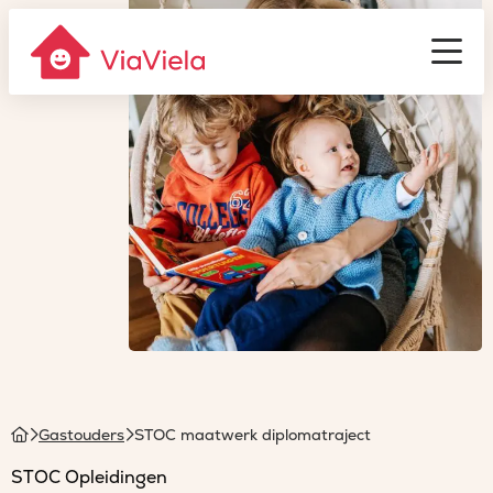
Gastouderbureau
ViaViela
Men
Homepage
Gastouders
STOC maatwerk diplomatraject
STOC Opleidingen