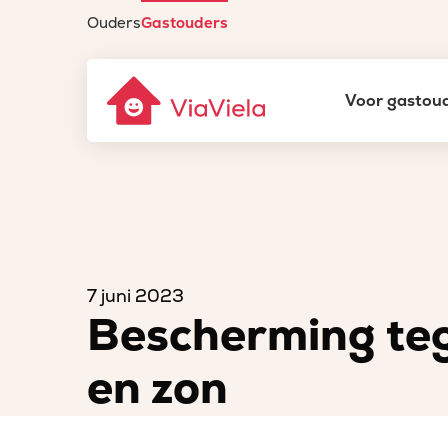
Ouders
Gastouders
Gastouderbureau
Voor gastou
ViaViela
Homepage
Gastouders
Bescherming tegen de hitte en zon
7 juni 2023
Bescherming teg
en zon