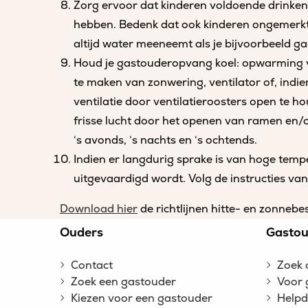
Zorg ervoor dat kinderen voldoende drinken, 
hebben. Bedenk dat ook kinderen ongemerkt v
altijd water meeneemt als je bijvoorbeeld g
Houd je gastouderopvang koel: opwarming v
te maken van zonwering, ventilator of, indi
ventilatie door ventilatieroosters open te h
frisse lucht door het openen van ramen en/of
‘s avonds, ‘s nachts en ‘s ochtends.
Indien er langdurig sprake is van hoge tempe
uitgevaardigd wordt. Volg de instructies van 
Download hier
de richtlijnen hitte- en zonneb
Site
Ouders
Gastou
footer
Contact
Zoek 
Zoek een gastouder
Voor 
Kiezen voor een gastouder
Helpd