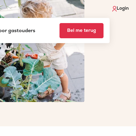
Login
voor gastouders
Bel me terug