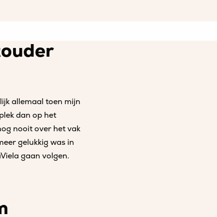
touder
lijk allemaal toen mijn
 plek dan op het
nog nooit over het vak
meer gelukkig was in
aViela gaan volgen.
m