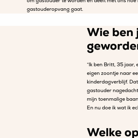
om gastouder te worden en deelt met ons hoe 
gastouderopvang gaat.
Wie ben 
geworde
“Ik ben Britt, 35 jaar
eigen zoontje naar ee
kinderdagverblijf. Da
gastouder nagedacht,
mijn toenmalige baan,
En nu doe ik wat ik ec
Welke op