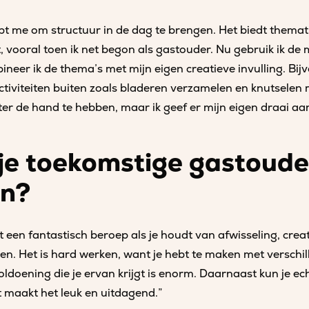
t me om structuur in de dag te brengen. Het biedt thematis
t, vooral toen ik net begon als gastouder. Nu gebruik ik de
neer ik de thema’s met mijn eigen creatieve invulling. Bijv
ctiviteiten buiten zoals bladeren verzamelen en knutselen 
hter de hand te hebben, maar ik geef er mijn eigen draai aa
je toekomstige gastouder
n?
t een fantastisch beroep als je houdt van afwisseling, creat
n. Het is hard werken, want je hebt te maken met verschill
ldoening die je ervan krijgt is enorm. Daarnaast kun je ec
at maakt het leuk en uitdagend.”