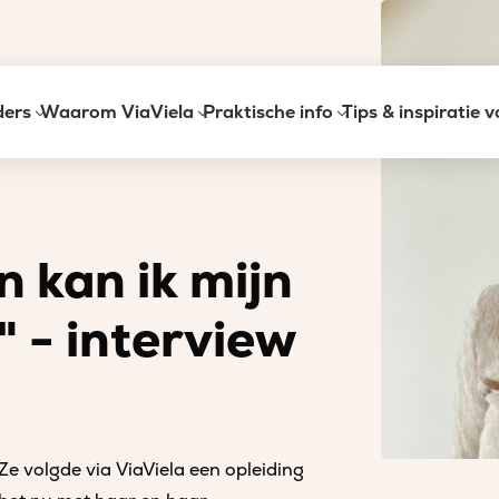
ders
Waarom ViaViela
Praktische info
Tips & inspiratie 
teit kwijt” – interview met Britt
n kan ik mijn
t" - interview
 Ze volgde via ViaViela een opleiding