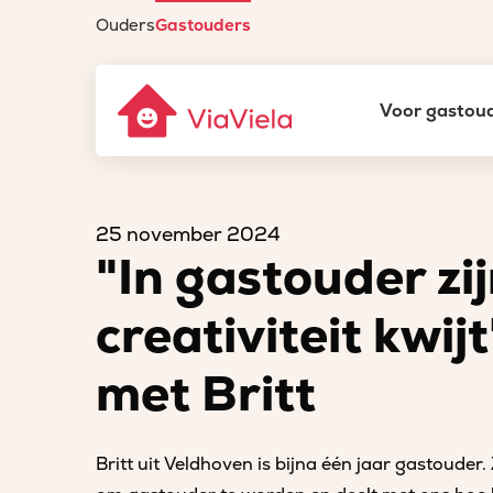
Ouders
Gastouders
Gastouderbureau
Voor gastou
ViaViela
Homepage
Gastouders
“In gastouder zijn kan ik mijn creativi
25 november 2024
"In gastouder zij
creativiteit kwij
met Britt
Britt uit Veldhoven is bijna één jaar gastouder.