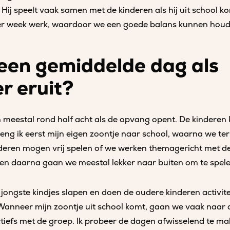
k. Hij speelt vaak samen met de kinderen als hij uit school k
er week werk, waardoor we een goede balans kunnen houd
 een gemiddelde dag als
r eruit?
 meestal rond half acht als de opvang opent. De kindere
reng ik eerst mijn eigen zoontje naar school, waarna we t
deren mogen vrij spelen of we werken themagericht met d
t en daarna gaan we meestal lekker naar buiten om te spele
jongste kindjes slapen en doen de oudere kinderen activite
 Wanneer mijn zoontje uit school komt, gaan we vaak naar 
tiefs met de groep. Ik probeer de dagen afwisselend te mak