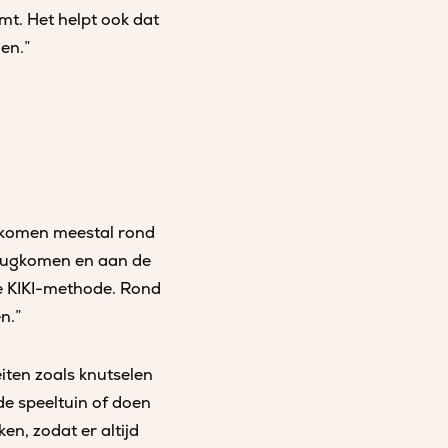
omt. Het helpt ook dat
en.”
n komen meestal rond
erugkomen en aan de
e KIKI-methode. Rond
n.”
iten zoals knutselen
de speeltuin of doen
en, zodat er altijd