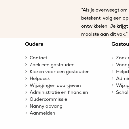
“Als je overweegt om 
betekent, volg een op
ontwikkelen. Je krijg
mooiste aan dit vak.”
Site
Ouders
Gastou
footer
Contact
Zoek 
Zoek een gastouder
Voor 
Kiezen voor een gastouder
Helpd
Helpdesk
Admin
Wijzigingen doorgeven
Wijzi
Administratie en financiën
Schol
Oudercommissie
Nanny opvang
Aanmelden