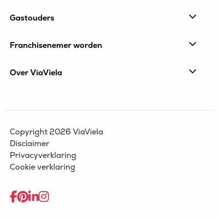
footer
Gastouders
Franchisenemer worden
Over ViaViela
Copyright 2026 ViaViela
Disclaimer
Privacyverklaring
Cookie verklaring
Ga
Ga
Ga
Ga
naar
naar
naar
naar