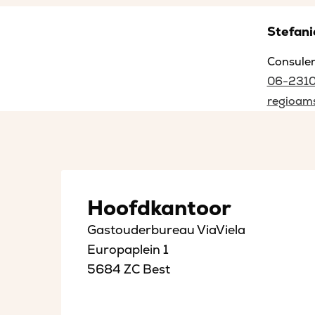
Stefani
Consule
06-231
regioams
Hoofdkantoor
Gastouderbureau ViaViela
Europaplein 1
5684 ZC Best