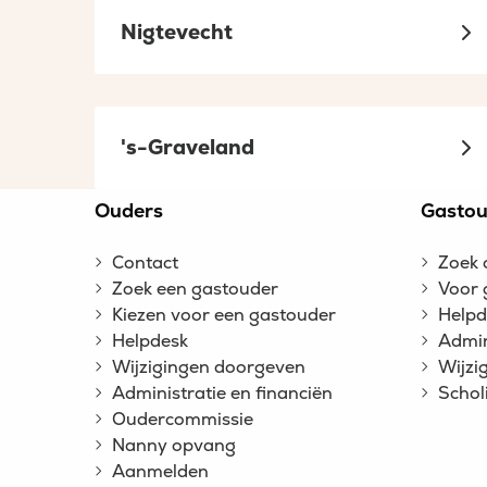
Nigtevecht
's-Graveland
Site
Ouders
Gastou
footer
Contact
Zoek 
Zoek een gastouder
Voor 
Kiezen voor een gastouder
Helpd
Helpdesk
Admin
Wijzigingen doorgeven
Wijzi
Administratie en financiën
Schol
Oudercommissie
Nanny opvang
Aanmelden