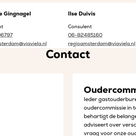
e Gingnagel
Ilse Duivis
nt
Consulent
06797
06-82485160
terdam@viaviela.nl
regioamsterdam@viaviela.nl
Contact
Oudercomm
Ieder gastouderbure
oudercommissie in t
behartigt de belang
adviseert over vers
vraag voor onze oude