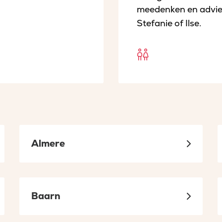
meedenken en advie
Stefanie of Ilse.
Open
Oudercommi
sociaal
in
een
nieuw
Almere
tabblad
Baarn