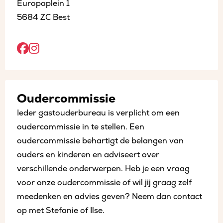
Europaplein 1
5684 ZC Best
Open
Open
Facebook
Instagram
sociaal
sociaal
Oudercommissie
in
in
Ieder gastouderbureau is verplicht om een
een
een
oudercommissie in te stellen. Een
nieuw
nieuw
oudercommissie behartigt de belangen van
tabblad
tabblad
ouders en kinderen en adviseert over
verschillende onderwerpen. Heb je een vraag
voor onze oudercommissie of wil jij graag zelf
meedenken en advies geven? Neem dan contact
op met Stefanie of Ilse.