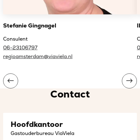
Stefanie Gingnagel
I
Consulent
C
06-23106797
regioamsterdam@viaviela.nl
r
Contact
Hoofdkantoor
Gastouderbureau ViaViela