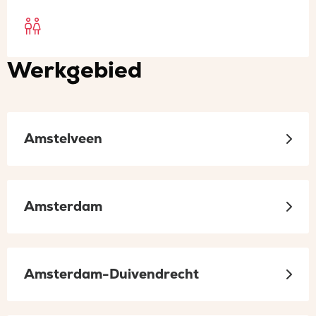
Open
Oudercommissie
Werkgebied
sociaal
in
een
Amstelveen
nieuw
tabblad
Amsterdam
Amsterdam-Duivendrecht