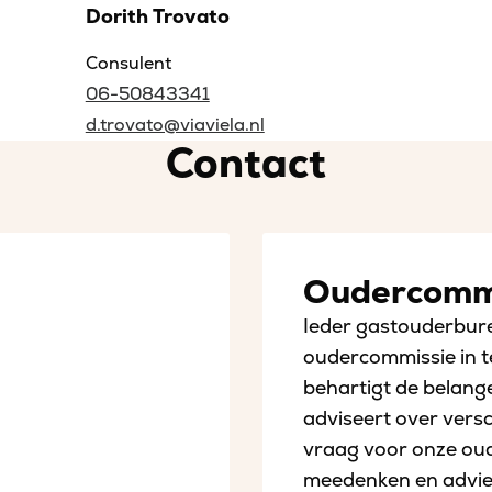
Dorith Trovato
Consulent
06-50843341
d.trovato@viaviela.nl
Contact
Oudercomm
Ieder gastouderbure
oudercommissie in t
behartigt de belang
adviseert over vers
vraag voor onze oude
meedenken en advie