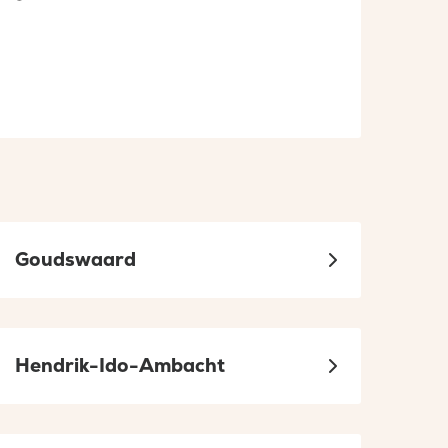
ssies
Goudswaard
Hendrik-Ido-Ambacht