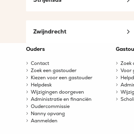
Zwijndrecht
Site
Ouders
Gastou
footer
Contact
Zoek 
Zoek een gastouder
Voor 
Kiezen voor een gastouder
Helpd
Helpdesk
Admin
Wijzigingen doorgeven
Wijzi
Administratie en financiën
Schol
Oudercommissie
Nanny opvang
Aanmelden