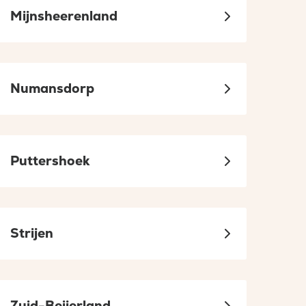
Mijnsheerenland
Numansdorp
Puttershoek
Strijen
Zuid-Beijerland