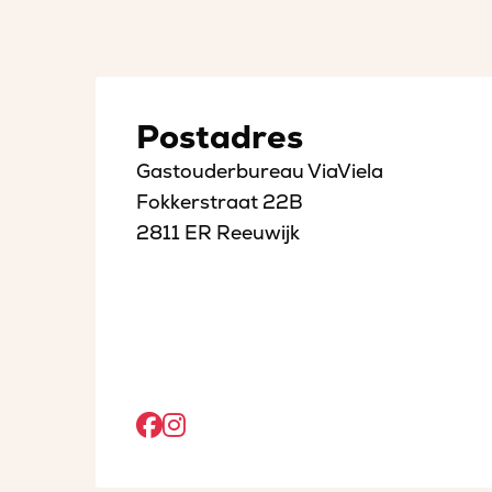
Postadres
Gastouderbureau ViaViela
Fokkerstraat 22B
2811 ER Reeuwijk
Open
Open
Facebook
Instagram