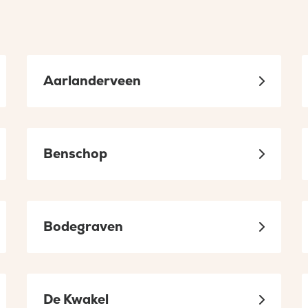
sociaal
in
een
nieuw
Aarlanderveen
tabblad
Benschop
Bodegraven
De Kwakel