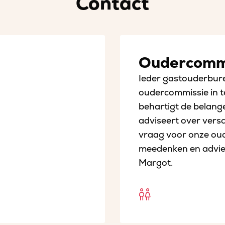
Contact
Oudercomm
Ieder gastouderbure
oudercommissie in t
behartigt de belang
adviseert over vers
vraag voor onze oude
meedenken en advie
Margot.
Open
Oudercommi