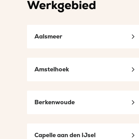
Werkgebied
sociaal
sociaal
in
in
een
een
nieuw
nieuw
Aalsmeer
tabblad
tabblad
Amstelhoek
Berkenwoude
Capelle aan den IJsel