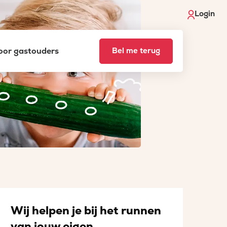
Login
voor gastouders
Bel me terug
Wij helpen je bij het runnen
van jouw eigen