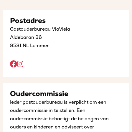
Postadres
Gastouderbureau ViaViela
Aldebaran 36
8531 NL Lemmer
Open
Open
Facebook
Instagram
sociaal
sociaal
Oudercommissie
in
in
Ieder gastouderbureau is verplicht om een
een
een
oudercommissie in te stellen. Een
nieuw
nieuw
oudercommissie behartigt de belangen van
tabblad
tabblad
ouders en kinderen en adviseert over