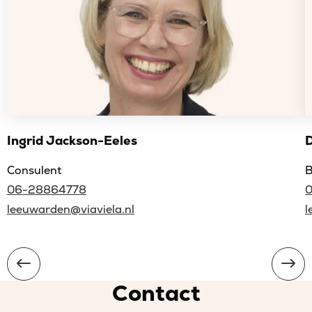
Ingrid Jackson-Eeles
Consulent
B
06-28864778
leeuwarden@viaviela.nl
l
Contact