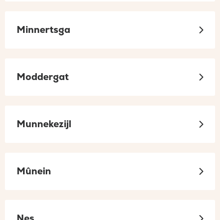
Minnertsga
Moddergat
Munnekezijl
Mûnein
Nes