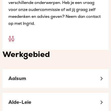
verschillende onderwerpen. Heb je een vraag
voor onze oudercommissie of wil jij graag zelf
meedenken en advies geven? Neem dan contact
op met Ingrid.
Open
Oudercommissies
Werkgebied
sociaal
in
een
Aalsum
nieuw
tabblad
Alde-Leie