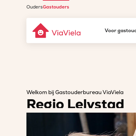
Ouders
Gastouders
Gastouderbureau
Voor gastou
ViaViela
Welkom bij Gastouderbureau ViaViela
Regio Lelystad