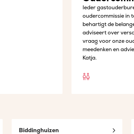
Ieder gastouderbure
oudercommissie in t
behartigt de belang
adviseert over vers
vraag voor onze oude
meedenken en advie
Katja.
Open
Oudercommi
sociaal
in
een
nieuw
Biddinghuizen