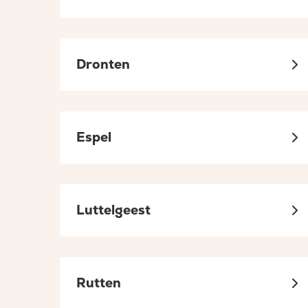
tabblad
tabblad
Dronten
Espel
Luttelgeest
Rutten