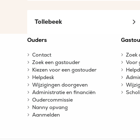
Tollebeek
Site
Ouders
Gastou
footer
Contact
Zoek 
Zoek een gastouder
Voor 
Kiezen voor een gastouder
Helpd
Helpdesk
Admin
Wijzigingen doorgeven
Wijzi
Administratie en financiën
Schol
Oudercommissie
Nanny opvang
Aanmelden