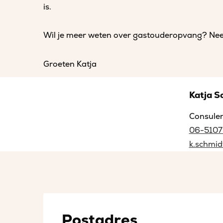
is.
Wil je meer weten over gastouderopvang? Neem
Groeten Katja
Katja S
Consule
06-510
k.schmid
Postadres