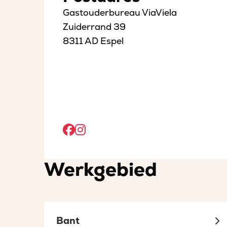
Gastouderbureau ViaViela
Zuiderrand 39
8311 AD Espel
Open
Open
Facebook
Instagram
Werkgebied
sociaal
sociaal
in
in
een
een
nieuw
nieuw
Bant