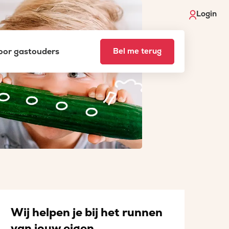
Login
voor gastouders
Bel me terug
Wij helpen je bij het runnen
van jouw eigen