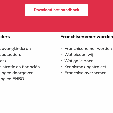
Download het handboek
ders
Franchisenemer worde
opvangkinderen
Franchisenemer worden
gastouders
Wat bieden wij
esk
Wat ga je doen
istratie en financiën
Kennismakingstraject
gingen doorgeven
Franchise overnemen
ing en EHBO