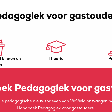
edagogiek voor gastoude
l binnen en
Theorie
P
en
ek Pedagogiek voor gas
je alle pedagogische nieuwsbrieven van ViaViela ontvangen
Handboek Pedagogiek voor gastouders.