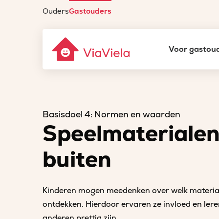
Ouders
Gastouders
Gastouderbureau
Voor gastou
ViaViela
Homepage
Gastouders
Overzicht Pedagogische nieuwsbrie
Normen en waarden – Speelmaterialen binnen en bu
Basisdoel 4: Normen en waarden
Speelmaterialen
buiten
Kinderen mogen meedenken over welk materiaal
ontdekken. Hierdoor ervaren ze invloed en ler
anderen prettig zijn.