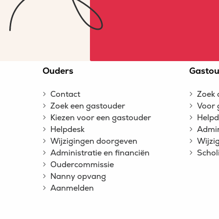
Site
Ouders
Gastou
footer
Contact
Zoek 
Zoek een gastouder
Voor 
Kiezen voor een gastouder
Helpd
Helpdesk
Admin
Wijzigingen doorgeven
Wijzi
Administratie en financiën
Schol
Oudercommissie
Nanny opvang
Aanmelden