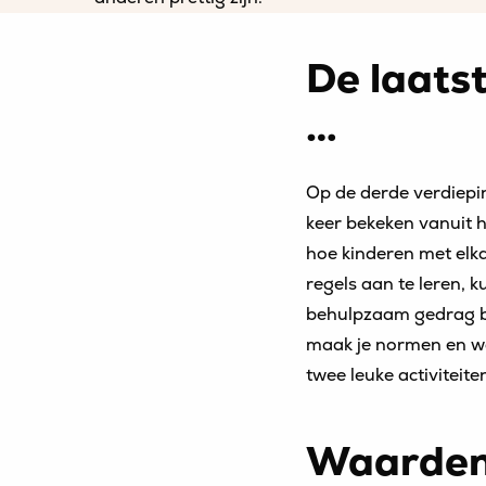
De laats
…
Op de derde verdiepin
keer bekeken vanuit 
hoe kinderen met elka
regels aan te leren, k
behulpzaam gedrag be
maak je normen en wa
twee leuke activiteiten
Waarden i