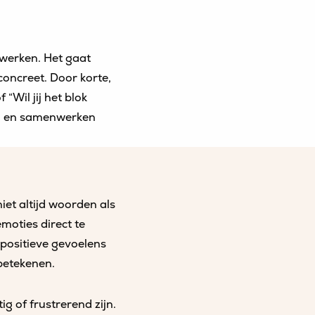
nwerken. Het gaat
concreet. Door korte,
 “Wil jij het blok
en en samenwerken
iet altijd woorden als
emoties direct te
positieve gevoelens
betekenen.
g of frustrerend zijn.