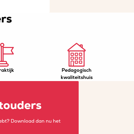
rs
raktijk
Pedagogisch
kwaliteitshuis
touders
 hebt? Download dan nu het