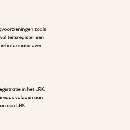
ngvoorzieningen zoals
aliteitsregister een
nel informatie over
gistratie in het LRK.
ureaus voldoen aan
van een LRK