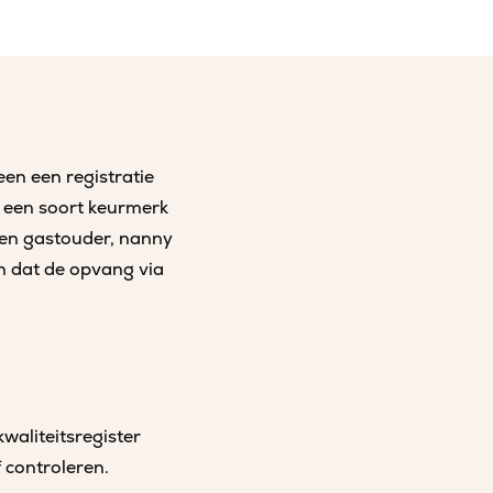
een een registratie
jk een soort keurmerk
 een gastouder, nanny
n dat de opvang via
waliteitsregister
 controleren.