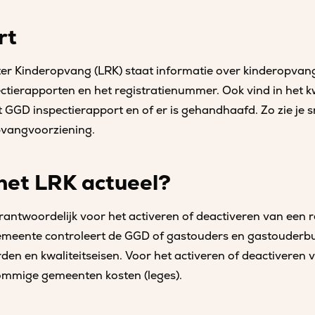
rt
ster Kinderopvang (LRK) staat informatie over kinderopva
tierapporten en het registratienummer. Ook vind in het kw
GGD inspectierapport en of er is gehandhaafd. Zo zie je s
opvangvoorziening.
het LRK actueel?
antwoordelijk voor het activeren of deactiveren van een re
emeente controleert de GGD of gastouders en gastouderb
en en kwaliteitseisen. Voor het activeren of deactiveren 
sommige gemeenten kosten (leges).