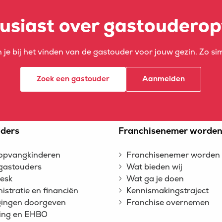
usiast over gastoudero
 je bij het vinden van de gastouder voor jouw gezin. Zo sim
Zoek een gastouder
Aanmelden
ders
Franchisenemer worde
opvangkinderen
Franchisenemer worden
gastouders
Wat bieden wij
esk
Wat ga je doen
istratie en financiën
Kennismakingstraject
gingen doorgeven
Franchise overnemen
ing en EHBO