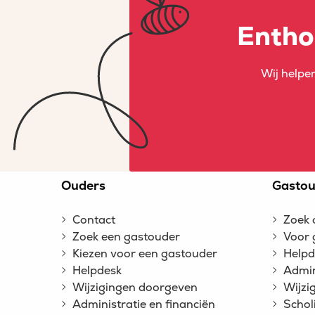
Entho
Wij helpen
Site
Ouders
Gastou
footer
Contact
Zoek 
Zoek een gastouder
Voor 
Kiezen voor een gastouder
Helpd
Helpdesk
Admin
Wijzigingen doorgeven
Wijzi
Administratie en financiën
Schol