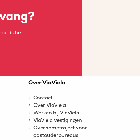
pvang?
pel is het.
n
Over ViaViela
Contact
Over ViaViela
Werken bij ViaViela
ViaViela vestigingen
Overnametraject voor
gastouderbureaus