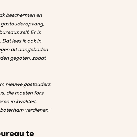
vak beschermen en
de gastouderopvang,
ureaus zelf. Er is
Dat lees ik ook in
rijgen dit aangeboden
rden gegoten, zodat
om nieuwe gastouders
s: die moeten fors
n in kwaliteit,
 boterham verdienen.’
ureau te