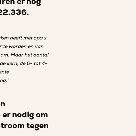
aren er nog
 22.336.
maken heeft met opa’s
r te worden en van
room. Maar het aantal
de kern, de 0- tot 4-
cente
ng.’
an
 er nodig om
gstroom tegen