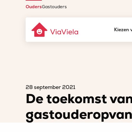
Ouders
Gastouders
Gastouderbureau
Kiezen 
ViaViela
Homepage
Nieuws
De toekomst van de gastouderopvang
28 september 2021
De toekomst van
gastouderopva