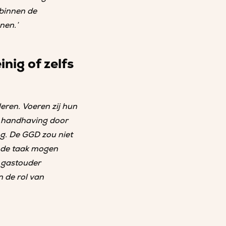
 binnen de
nen.’
nig of zelfs
eren. Voeren zij hun
n handhaving door
g. De GGD zou niet
ende taak mogen
e gastouder
n de rol van