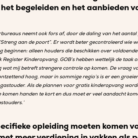
n het begeleiden en het aanbieden v
.
rbureaus neemt ook fors af, door de daling van het aantal
treng aan de poort”. Er wordt beter gecontroleerd wie we
beginnen: alleen houders die beschikken over voldoende 
jk Register Kinderopvang. GOB’s hebben wettelijk de taak 
 wat mij betreft strengere controle op komen. De vraag v
ntzettend hoog, maar in sommige regio’s is er een groeie
 gastouder. Als de plannen voor gratis kinderopvang word
We komen handen te kort en dus moet er veel aandacht kom
stouders.’
pecifieke opleiding moeten komen v
met meer verdieping in vakken als