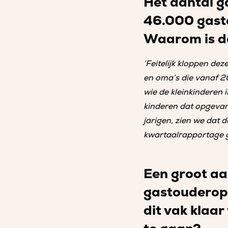
Het aantal g
46.000 gasto
Waarom is da
‘Feitelijk kloppen dez
en oma’s die vanaf 2
wie de kleinkinderen 
kinderen dat opgevange
jarigen, zien we dat de
kwartaalrapportage 
Een groot aa
gastouderopv
dit vak klaa