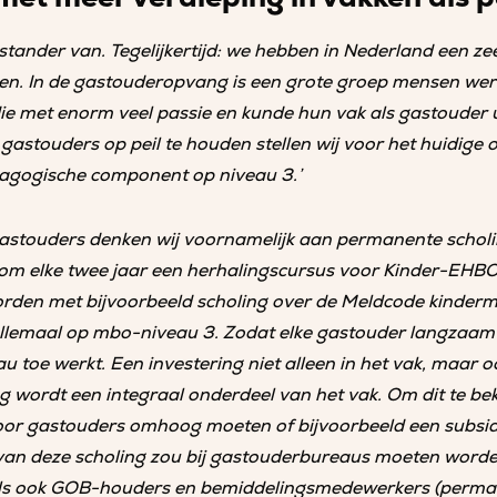
stander van. Tegelijkertijd: we hebben in Nederland een ze
n. In de gastouderopvang is een grote groep mensen we
ie met enorm veel passie en kunde hun vak als gastouder 
astouders op peil te houden stellen wij voor het huidige 
dagogische component op niveau 3.’
astouders denken wij voornamelijk aan permanente scholi
 om elke twee jaar een herhalingscursus voor Kinder-EHBO 
rden met bijvoorbeeld scholing over de Meldcode kinderm
llemaal op mbo-niveau 3. Zodat elke gastouder langzaam
u toe werkt. Een investering niet alleen in het vak, maar 
ling wordt een integraal onderdeel van het vak. Om dit te be
or gastouders omhoog moeten of bijvoorbeeld een subsidi
van deze scholing zou bij gastouderbureaus moeten worde
als ook GOB-houders en bemiddelingsmedewerkers (perman