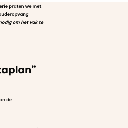
erie praten we met
stouderopvang
 nodig om het vak te
taplan”
van de