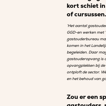
kort schiet i
of cursussen
‘Het aantal gastoude
GGD-en werken met “S
gastouderbureau mag 
komen in het Landeli
begeleiden. Daar mag
gastouderopvang is o
opvangplekken bij de
ontploft de sector. 
en het behoud van ga
Zou er een s
gastouders, 