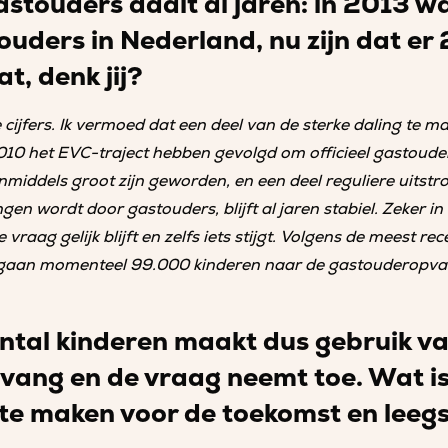
astouders daalt al jaren: in 2013 w
uders in Nederland, nu zijn dat er
t, denk jij?
e cijfers. Ik vermoed dat een deel van de sterke daling te 
010 het EVC-traject hebben gevolgd om officieel gastoude
inmiddels groot zijn geworden, en een deel reguliere uitst
n wordt door gastouders, blijft al jaren stabiel. Zeker in 
 vraag gelijk blijft en zelfs iets stijgt. Volgens de meest re
gaan momenteel 99.000 kinderen naar de gastouderopva
ntal kinderen maakt dus gebruik v
ang en de vraag neemt toe. Wat is
r te maken voor de toekomst en lee