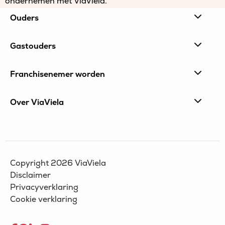
ondernemen met ViaViela.
Site
Ouders
footer
Gastouders
Franchisenemer worden
Over ViaViela
Copyright 2026 ViaViela
Disclaimer
Privacyverklaring
Cookie verklaring