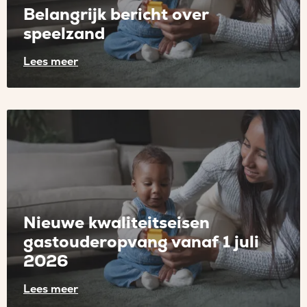
Belangrijk bericht over
speelzand
Lees meer
Lees
meer
over
Belangrijk
bericht
over
speelzand
Nieuwe kwaliteitseisen
gastouderopvang vanaf 1 juli
2026
Lees meer