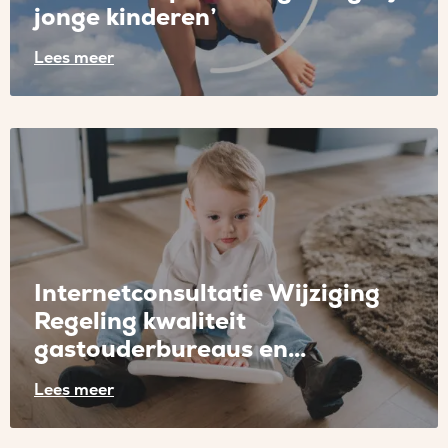
jonge kinderen’
Lees meer
Lees
meer
over
Webinar
‘Opvallend
gedrag
bij
jonge
Internetconsultatie Wijziging
kinderen’
Regeling kwaliteit
gastouderbureaus en...
Lees meer
Lees