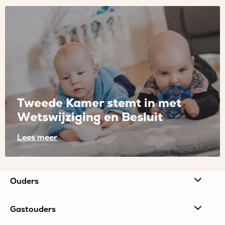
meer
over
Internetconsultatie
Wijziging
Regeling
kwaliteit
gastouderbureaus
en
Tweede Kamer stemt in met
Regeling
Wetswijziging en Besluit
Wet
kinderopvang
Lees meer
Lees
meer
Site
Ouders
over
footer
Tweede
Gastouders
Kamer
stemt