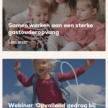
uitgesteld
Samen werken aan een sterke
gastouderopvang
Lees meer
Lees
meer
over
Samen
werken
aan
een
sterke
gastouderopvang
Webinar ‘Opvallend gedrag bij