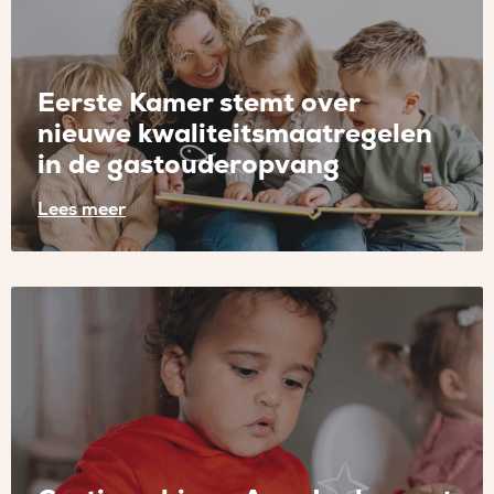
kwaliteitsmaatregelen
gastouderopvang
aangenomen
Eerste Kamer stemt over
nieuwe kwaliteitsmaatregelen
in de gastouderopvang
Lees meer
Lees
meer
over
Eerste
Kamer
stemt
over
nieuwe
kwaliteitsmaatregelen