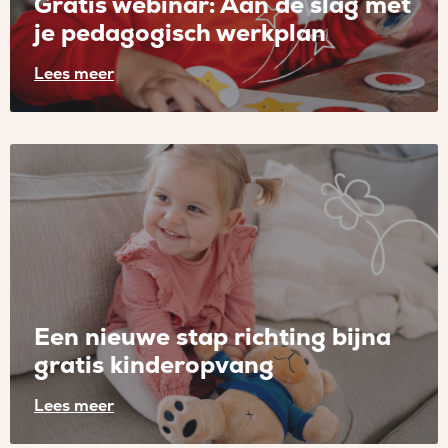
Gratis webinar: Aan de slag met
in
je pedagogisch werkplan
de
gastouderopvang
Lees meer
Lees
meer
over
Gratis
webinar:
Aan
de
slag
met
Een nieuwe stap richting bijna
je
gratis kinderopvang
pedagogisch
werkplan
Lees meer