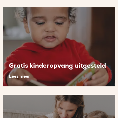
Lees
meer
over
Een
nieuwe
stap
richting
bijna
gratis
kinderopvang
Gratis kinderopvang uitgesteld
Lees meer
Lees
meer
over
Gratis
kinderopvang