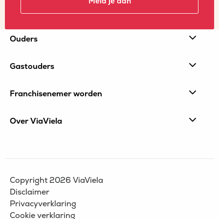
Meld je aan
Site
Ouders
footer
Gastouders
Franchisenemer worden
Over ViaViela
Copyright 2026 ViaViela
Disclaimer
Privacyverklaring
Cookie verklaring