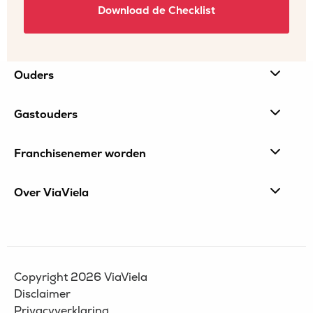
Site
Ouders
footer
Gastouders
Franchisenemer worden
Over ViaViela
Copyright 2026 ViaViela
Disclaimer
Privacyverklaring