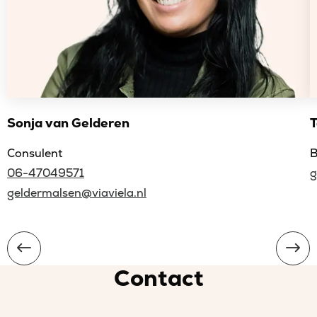
Sonja van Gelderen
Consulent
B
06-47049571
g
geldermalsen@viaviela.nl
Contact