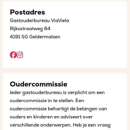
Postadres
Gastouderbureau ViaViela
Rijksstraatweg 64
4191 SG Geldermalsen
Open
Open
Facebook
Instagram
sociaal
sociaal
Oudercommissie
in
in
Ieder gastouderbureau is verplicht om een
een
een
oudercommissie in te stellen. Een
nieuw
nieuw
oudercommissie behartigt de belangen van
tabblad
tabblad
ouders en kinderen en adviseert over
verschillende onderwerpen. Heb je een vraag