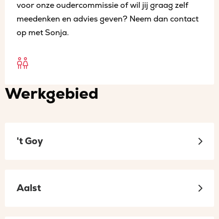
voor onze oudercommissie of wil jij graag zelf
meedenken en advies geven? Neem dan contact
op met Sonja.
Open
Oudercommissies
Werkgebied
sociaal
in
een
't Goy
nieuw
tabblad
Aalst