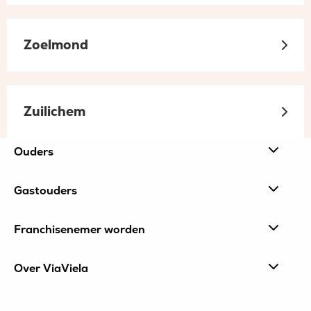
Zoelmond
Zuilichem
Site
Ouders
footer
Gastouders
Franchisenemer worden
Over ViaViela