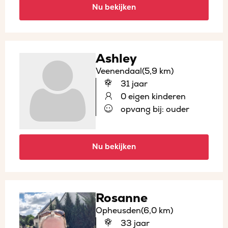
Nu bekijken
Ashley
Veenendaal
(5,9 km)
31 jaar
0 eigen kinderen
opvang bij: ouder
Nu bekijken
Rosanne
Opheusden
(6,0 km)
33 jaar