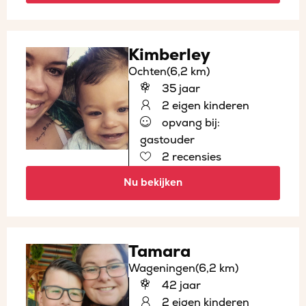
Kimberley
Ochten
(6,2 km)
35 jaar
2 eigen kinderen
opvang bij:
gastouder
2 recensies
Nu bekijken
Tamara
Wageningen
(6,2 km)
42 jaar
2 eigen kinderen