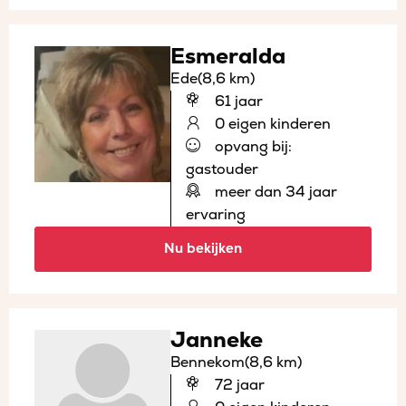
Esmeralda
Ede
(8,6 km)
61 jaar
0 eigen kinderen
opvang bij:
gastouder
meer dan 34 jaar
ervaring
Nu bekijken
Janneke
Bennekom
(8,6 km)
72 jaar