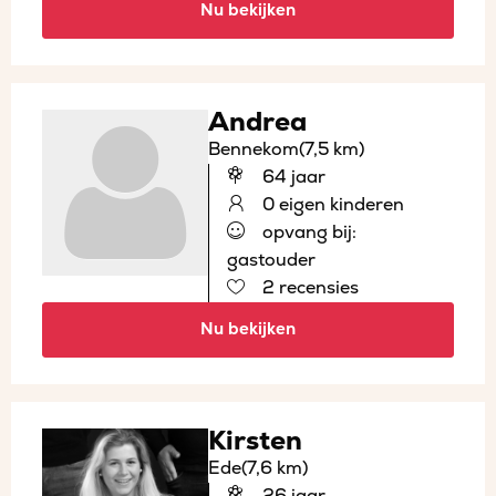
Nu bekijken
Andrea
Bennekom
(7,5 km)
64 jaar
0 eigen kinderen
opvang bij:
gastouder
2 recensies
Nu bekijken
Kirsten
Ede
(7,6 km)
26 jaar