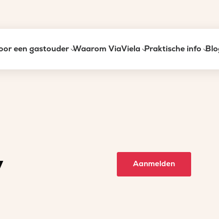
oor een gastouder
Waarom ViaViela
Praktische info
Blo
y
Aanmelden