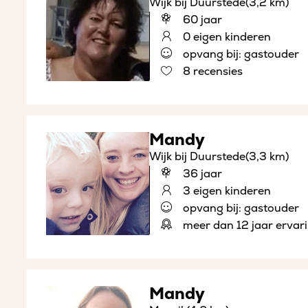
Wijk bij Duurstede
(3,2 km)
60 jaar
0 eigen kinderen
opvang bij: gastouder
8 recensies
Mandy
Wijk bij Duurstede
(3,3 km)
36 jaar
3 eigen kinderen
opvang bij: gastouder
meer dan 12 jaar ervar
Mandy