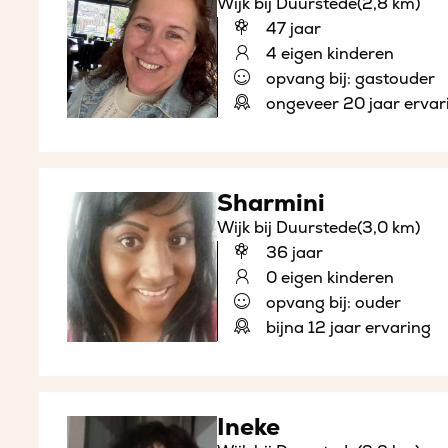
Wijk bij Duurstede
(2,8 km)
47 jaar
4 eigen kinderen
opvang bij: gastouder
ongeveer 20 jaar ervar
Sharmini
Wijk bij Duurstede
(3,0 km)
36 jaar
0 eigen kinderen
opvang bij: ouder
bijna 12 jaar ervaring
Ineke