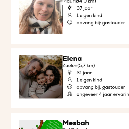
Maurik
(4,0 km)
37 jaar
1 eigen kind
opvang bij: gastouder
Elena
Zoelen
(5,7 km)
31 jaar
1 eigen kind
opvang bij: gastouder
ongeveer 4 jaar ervari
Mesbah