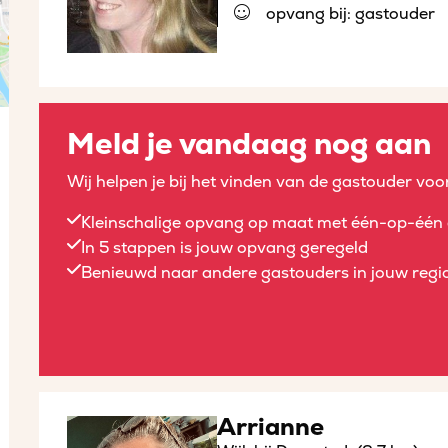
opvang bij: gastouder
Meld je vandaag nog aan
Wij helpen je bij het vinden van de gastouder voor
Kleinschalige opvang op maat met één-op-één 
In 5 stappen is jouw opvang geregeld
Benieuwd naar andere gastouders in jouw regio
Arrianne