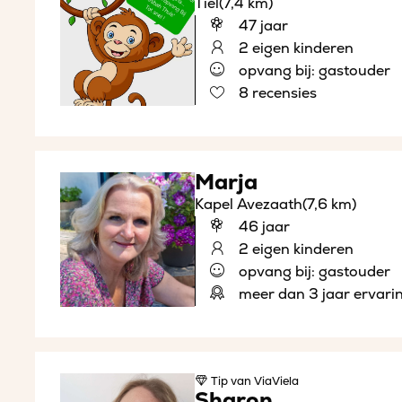
Tiel
(7,4 km)
47 jaar
2 eigen kinderen
opvang bij: gastouder
8 recensies
Marja
Kapel Avezaath
(7,6 km)
46 jaar
2 eigen kinderen
opvang bij: gastouder
meer dan 3 jaar ervari
Tip
van ViaViela
Sharon