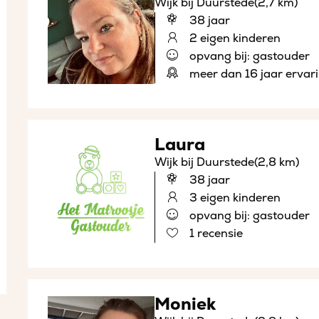
Wijk bij Duurstede
(2,7 km)
38 jaar
2 eigen kinderen
opvang bij: gastouder
meer dan 16 jaar ervar
Laura
Wijk bij Duurstede
(2,8 km)
38 jaar
3 eigen kinderen
opvang bij: gastouder
1 recensie
Moniek