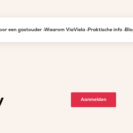
oor een gastouder
Waarom ViaViela
Praktische info
Blo
y
Aanmelden