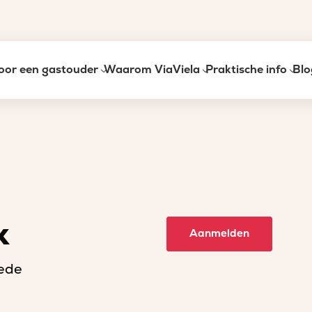
oor een gastouder
Waarom ViaViela
Praktische info
Blo
k
Aanmelden
tede