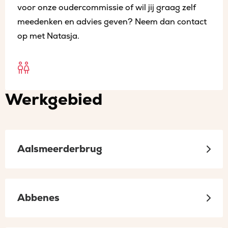
voor onze oudercommissie of wil jij graag zelf
meedenken en advies geven? Neem dan contact
op met Natasja.
Open
Oudercommissies
Werkgebied
sociaal
in
een
Aalsmeerderbrug
nieuw
tabblad
Abbenes