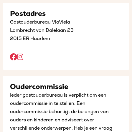
Postadres
Gastouderbureau ViaViela
Lambrecht van Dalelaan 23
2015 ER Haarlem
Open
Open
Facebook
Instagram
sociaal
sociaal
Oudercommissie
in
in
Ieder gastouderbureau is verplicht om een
een
een
oudercommissie in te stellen. Een
nieuw
nieuw
oudercommissie behartigt de belangen van
tabblad
tabblad
ouders en kinderen en adviseert over
verschillende onderwerpen. Heb je een vraag