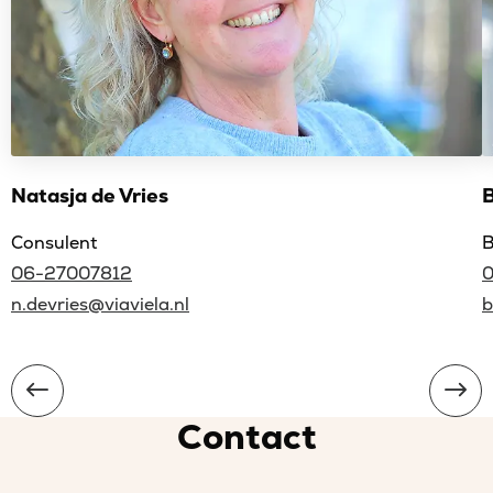
Natasja de Vries
Consulent
B
06-27007812
n.devries@viaviela.nl
b
Contact