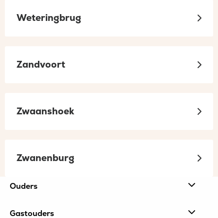
Weteringbrug
Zandvoort
Zwaanshoek
Zwanenburg
Site
Ouders
footer
Gastouders