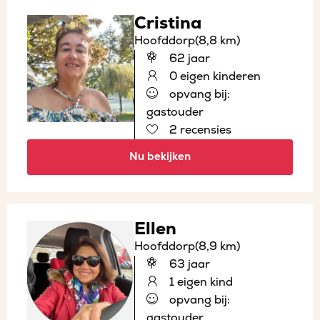
Cristina
Hoofddorp
(8,8 km)
62 jaar
0 eigen kinderen
opvang bij:
gastouder
2 recensies
Nu bekijken
Ellen
Hoofddorp
(8,9 km)
63 jaar
1 eigen kind
opvang bij:
gastouder