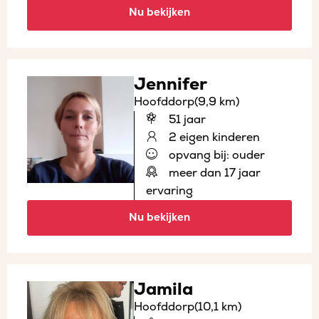
Nu bekijken
Jennifer
Hoofddorp
(9,9 km)
51 jaar
2 eigen kinderen
opvang bij: ouder
meer dan 17 jaar
ervaring
Nu bekijken
Jamila
Hoofddorp
(10,1 km)