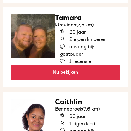
Tamara
IJmuiden
(7,5 km)
29 jaar
2 eigen kinderen
opvang bij:
gastouder
1 recensie
Nu bekijken
Caithlin
Bennebroek
(7,6 km)
33 jaar
1 eigen kind
opvang bij: