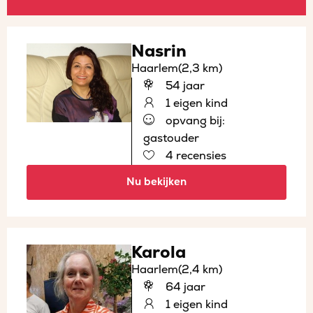
Nasrin
Haarlem
(2,3 km)
54 jaar
1 eigen kind
opvang bij:
gastouder
4 recensies
Nu bekijken
Karola
Haarlem
(2,4 km)
64 jaar
1 eigen kind