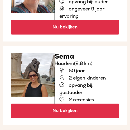
opvang bij: ouder
ongeveer 9 jaar
ervaring
Nu bekijken
Sema
Haarlem
(2,8 km)
50 jaar
2 eigen kinderen
opvang bij:
gastouder
2 recensies
Nu bekijken