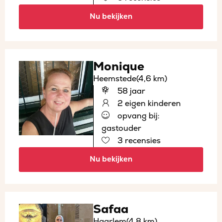
Nu bekijken
Monique
Heemstede
(4,6 km)
58 jaar
2 eigen kinderen
opvang bij:
gastouder
3 recensies
Nu bekijken
Safaa
Haarlem
(4,8 km)