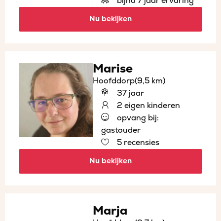
bijna 7 jaar ervaring
Nu bekijken
Marise
Hoofddorp
(9,5 km)
37 jaar
2 eigen kinderen
opvang bij:
gastouder
5 recensies
Nu bekijken
Marja