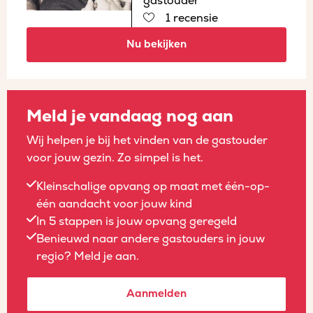
gastouder
1 recensie
Nu bekijken
Meld je vandaag nog aan
Wij helpen je bij het vinden van de gastouder
voor jouw gezin. Zo simpel is het.
Kleinschalige opvang op maat met één-op-
één aandacht voor jouw kind
In 5 stappen is jouw opvang geregeld
Benieuwd naar andere gastouders in jouw
regio? Meld je aan.
Aanmelden