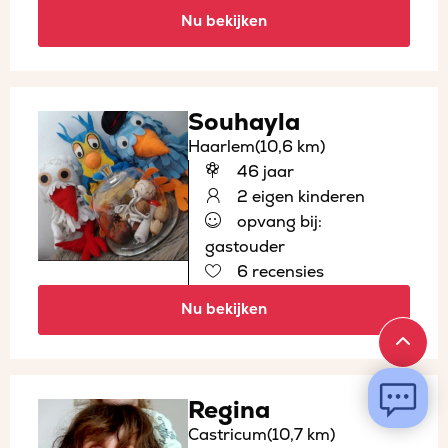
Nu bekijken
Souhayla
Haarlem
(10,6 km)
46 jaar
2 eigen kinderen
opvang bij:
gastouder
6 recensies
Nu bekijken
Regina
Castricum
(10,7 km)