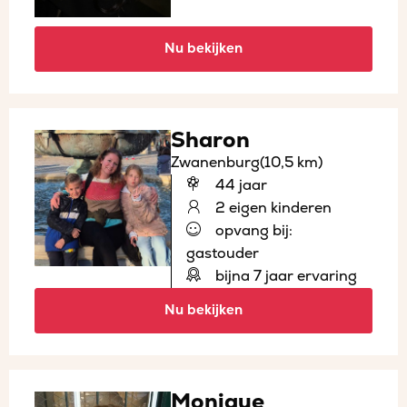
Nu bekijken
Sharon
Zwanenburg
(10,5 km)
44 jaar
2 eigen kinderen
opvang bij:
gastouder
bijna 7 jaar ervaring
Nu bekijken
Monique