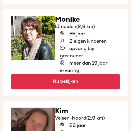
Monike
IJmuiden
(2,8 km)
55 jaar
2 eigen kinderen
opvang bij:
gastouder
meer dan 19 jaar
ervaring
Nu bekijken
Kim
Velsen-Noord
(2,9 km)
26 jaar