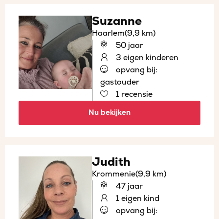
Suzanne
Haarlem
(9,9 km)
50 jaar
3 eigen kinderen
opvang bij:
gastouder
1 recensie
Nu bekijken
Judith
Krommenie
(9,9 km)
47 jaar
1 eigen kind
opvang bij: