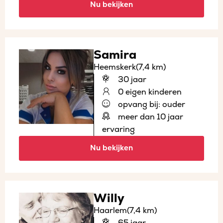
Nu bekijken
Samira
Heemskerk
(7,4 km)
30 jaar
0 eigen kinderen
opvang bij: ouder
meer dan 10 jaar
ervaring
Nu bekijken
Willy
Haarlem
(7,4 km)
65 jaar