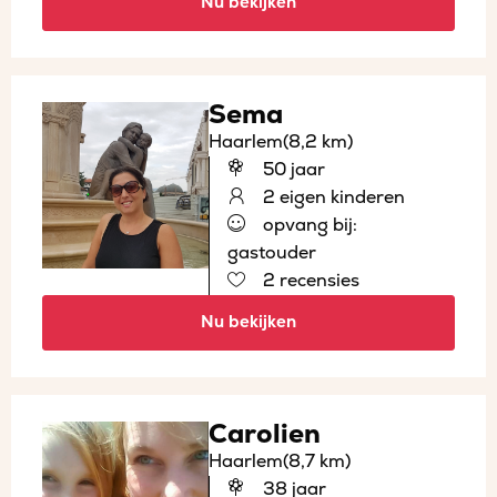
Nu bekijken
Sema
Haarlem
(8,2 km)
50 jaar
2 eigen kinderen
opvang bij:
gastouder
2 recensies
Nu bekijken
Carolien
Haarlem
(8,7 km)
38 jaar