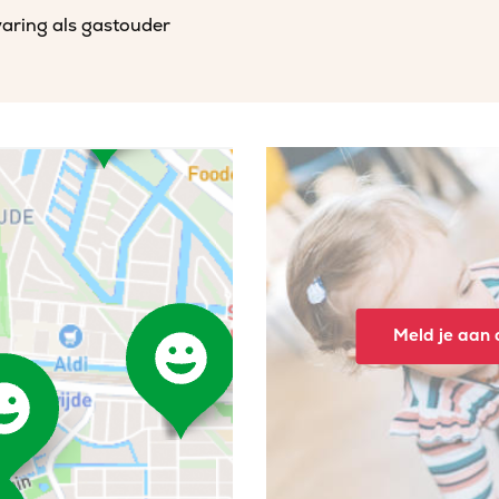
varing als gastouder
Meld je aan o