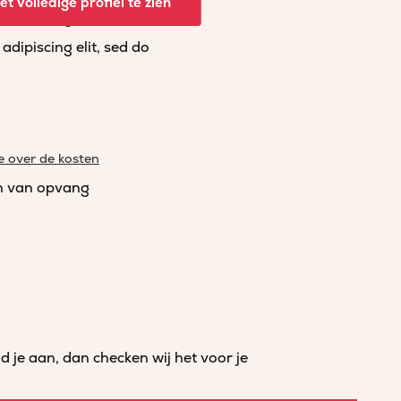
t volledige profiel te zien
dipiscing elit, sed do
dipiscing elit, sed do
e over de kosten
n van opvang
je aan, dan checken wij het voor je