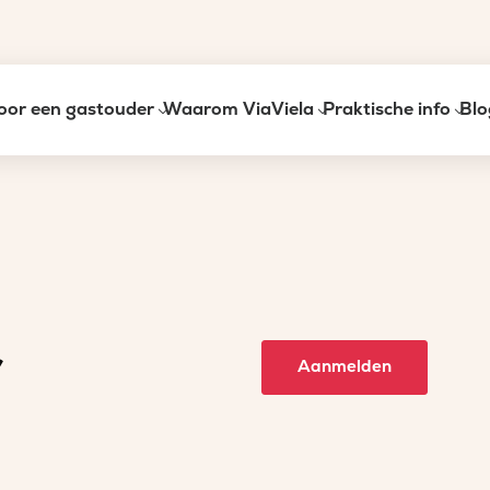
oor een gastouder
Waarom ViaViela
Praktische info
Blo
r
Aanmelden