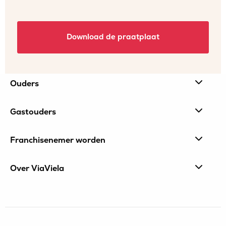
Site
Ouders
footer
Gastouders
Franchisenemer worden
Over ViaViela