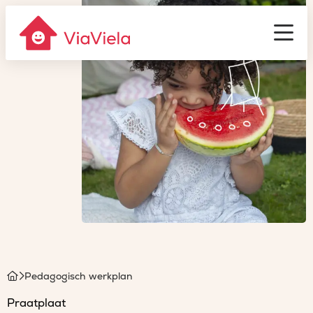
Gastouderbureau
ViaViela
Men
Homepage
Pedagogisch werkplan
Praatplaat