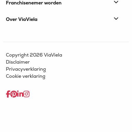
Franchisenemer worden
Over ViaViela
Copyright 2026 ViaViela
Disclaimer
Privacyverklaring
Cookie verklaring
Ga
Ga
Ga
Ga
naar
naar
naar
naar
Facebook
pinterest
LinkedIn
Instagram