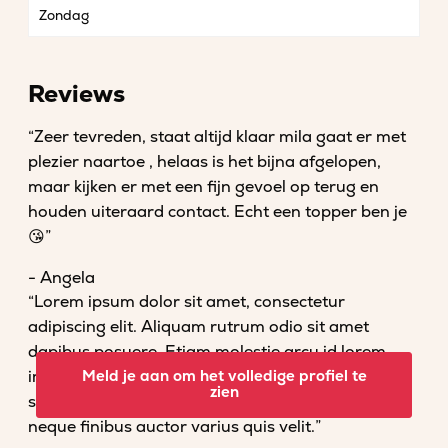
Zondag
Reviews
“Zeer tevreden, staat altijd klaar mila gaat er met
plezier naartoe , helaas is het bijna afgelopen,
maar kijken er met een fijn gevoel op terug en
houden uiteraard contact. Echt een topper ben je
😘”
- Angela
“Lorem ipsum dolor sit amet, consectetur
adipiscing elit. Aliquam rutrum odio sit amet
dapibus posuere. Etiam molestie arcu id lorem
imperdiet convallis. Fusce venenatis nisl nec dolor
Meld je aan om het volledige profiel te
zien
scelerisque tempor. Vestibulum et magna vel
neque finibus auctor varius quis velit.”