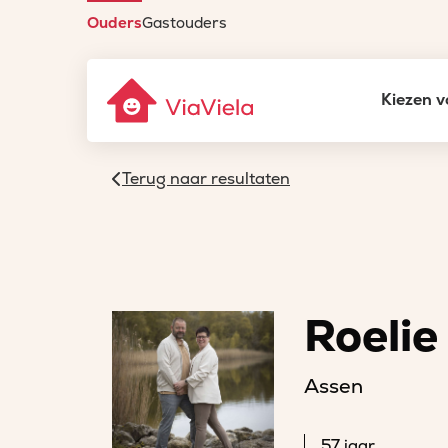
Ouders
Gastouders
Kiezen v
Terug naar resultaten
Roelie
Assen
57 jaar