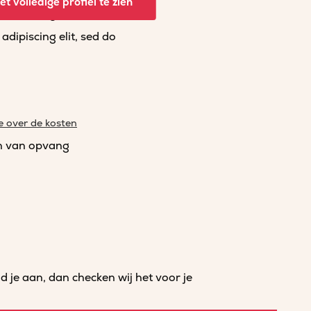
t volledige profiel te zien
dipiscing elit, sed do
dipiscing elit, sed do
e over de kosten
n van opvang
je aan, dan checken wij het voor je