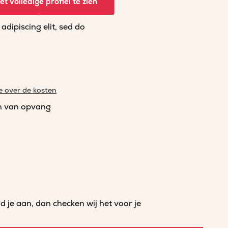
t volledige profiel te zien
dipiscing elit, sed do
dipiscing elit, sed do
e over de kosten
n van opvang
je aan, dan checken wij het voor je