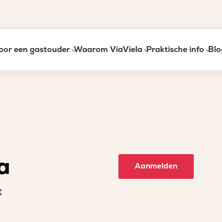
oor een gastouder
Waarom ViaViela
Praktische info
Blo
a
Aanmelden
t