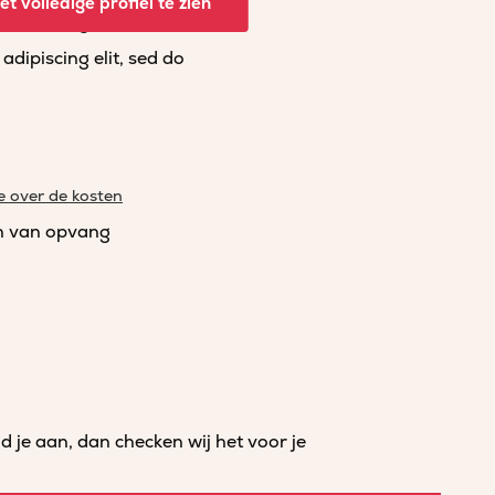
t volledige profiel te zien
dipiscing elit, sed do
dipiscing elit, sed do
e over de kosten
n van opvang
je aan, dan checken wij het voor je