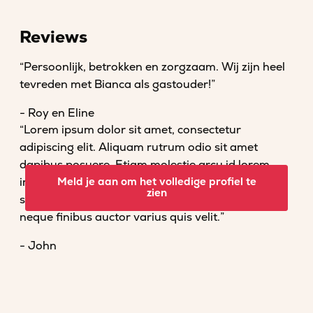
Reviews
“Persoonlijk, betrokken en zorgzaam. Wij zijn heel
tevreden met Bianca als gastouder!”
- Roy en Eline
“Lorem ipsum dolor sit amet, consectetur
adipiscing elit. Aliquam rutrum odio sit amet
dapibus posuere. Etiam molestie arcu id lorem
imperdiet convallis. Fusce venenatis nisl nec dolor
Meld je aan om het volledige profiel te
zien
scelerisque tempor. Vestibulum et magna vel
neque finibus auctor varius quis velit.”
- John