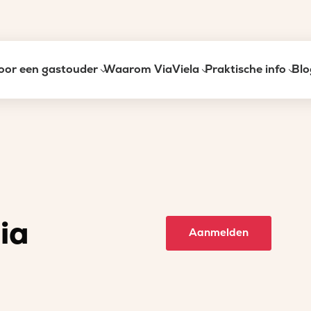
oor een gastouder
Waarom ViaViela
Praktische info
Blo
ia
Aanmelden