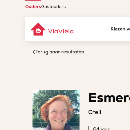
Ouders
Gastouders
Kiezen v
Terug naar resultaten
Esmer
Creil
64 jaar