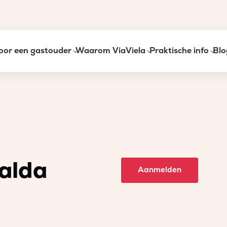
oor een gastouder
Waarom ViaViela
Praktische info
Blo
alda
Aanmelden