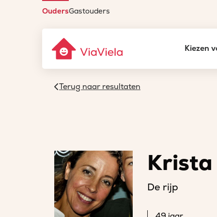
Ouders
Gastouders
Kiezen v
Terug naar resultaten
Krista
De rijp
49 jaar