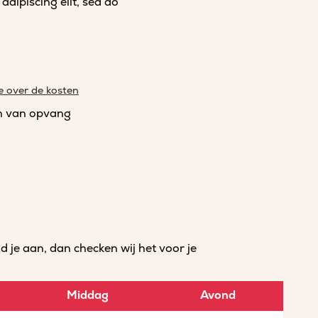
dipiscing elit, sed do
e over de kosten
n van opvang
je aan, dan checken wij het voor je
Middag
Avond