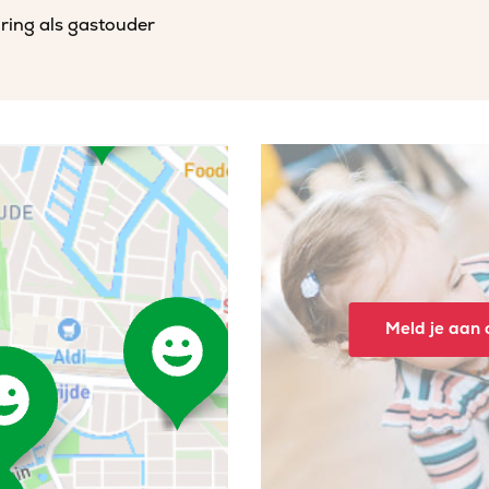
aring als gastouder
Meld je aan o