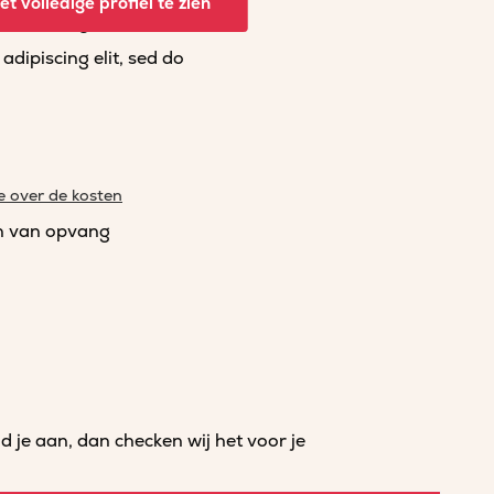
t volledige profiel te zien
dipiscing elit, sed do
dipiscing elit, sed do
e over de kosten
n van opvang
je aan, dan checken wij het voor je