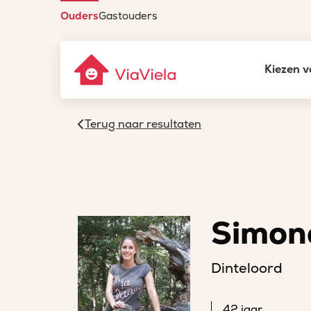
Ouders
Gastouders
Kiezen v
Terug naar resultaten
Simon
Dinteloord
42 jaar