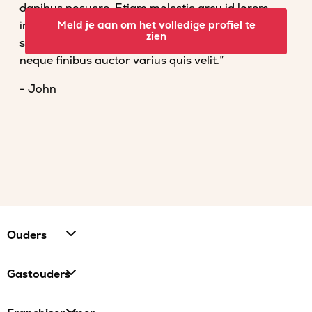
dapibus posuere. Etiam molestie arcu id lorem
imperdiet convallis. Fusce venenatis nisl nec dolor
Meld je aan om het volledige profiel te
zien
scelerisque tempor. Vestibulum et magna vel
neque finibus auctor varius quis velit.”
- John
Ouders
Gastouders