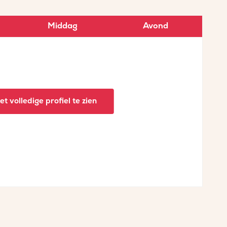
Middag
Avond
t volledige profiel te zien