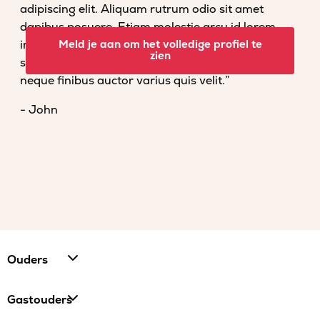
adipiscing elit. Aliquam rutrum odio sit amet
dapibus posuere. Etiam molestie arcu id lorem
imperdiet convallis. Fusce venenatis nisl nec dolor
Meld je aan om het volledige profiel te
zien
scelerisque tempor. Vestibulum et magna vel
neque finibus auctor varius quis velit.”
- John
Ouders
Gastouders