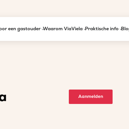
oor een gastouder
Waarom ViaViela
Praktische info
Blo
a
Aanmelden