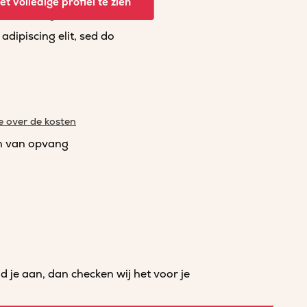
t volledige profiel te zien
dipiscing elit, sed do
dipiscing elit, sed do
e over de kosten
n van opvang
je aan, dan checken wij het voor je