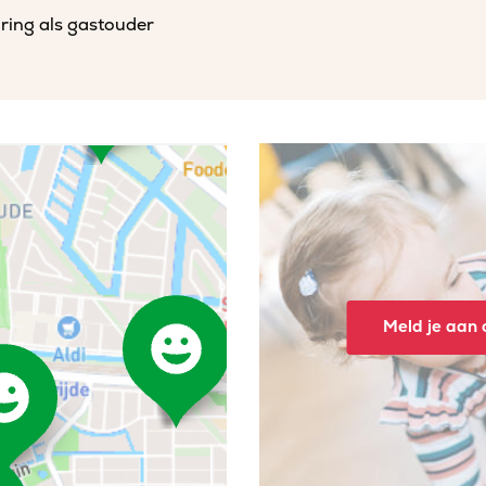
aring als gastouder
Meld je aan o