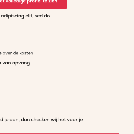
t volledige profiel te zien
dipiscing elit, sed do
dipiscing elit, sed do
e over de kosten
n van opvang
je aan, dan checken wij het voor je