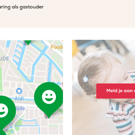
varing als gastouder
Meld je aan o