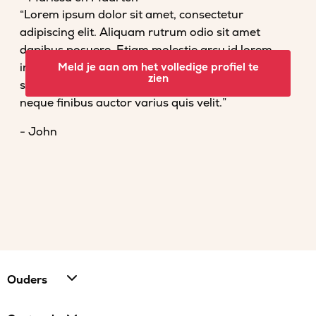
“Lorem ipsum dolor sit amet, consectetur
adipiscing elit. Aliquam rutrum odio sit amet
dapibus posuere. Etiam molestie arcu id lorem
imperdiet convallis. Fusce venenatis nisl nec dolor
Meld je aan om het volledige profiel te
zien
scelerisque tempor. Vestibulum et magna vel
neque finibus auctor varius quis velit.”
- John
Ouders