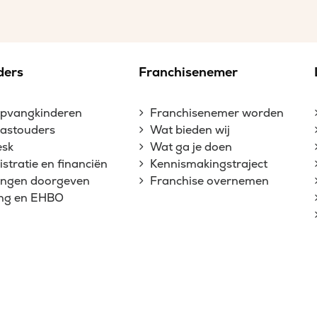
ders
Franchisenemer
opvangkinderen
Franchisenemer worden
gastouders
Wat bieden wij
esk
Wat ga je doen
stratie en financiën
Kennismakingstraject
gingen doorgeven
Franchise overnemen
ing en EHBO