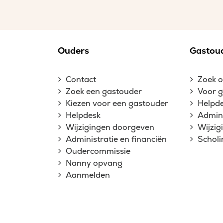
Ouders
Gastou
Contact
Zoek 
Zoek een gastouder
Voor 
Kiezen voor een gastouder
Helpd
Helpdesk
Admini
Wijzigingen doorgeven
Wijzi
Administratie en financiën
Schol
Oudercommissie
Nanny opvang
Aanmelden